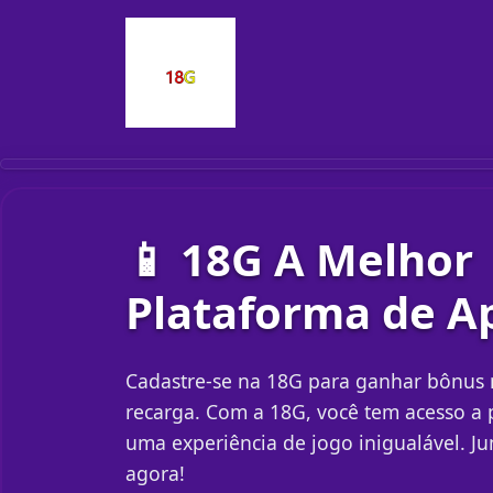
📱 18G A Melhor
Plataforma de A
Cadastre-se na 18G para ganhar bônus 
recarga. Com a 18G, você tem acesso a 
uma experiência de jogo inigualável. J
agora!