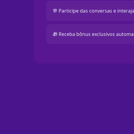
💬 Participe das conversas e interaj
🎁 Receba bônus exclusivos autom