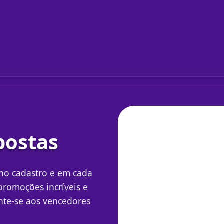
postas
no cadastro e em cada
promoções incríveis e
unte-se aos vencedores