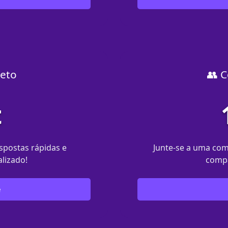
reto
👥 
t
espostas rápidas e
Junte-se a uma com
lizado!
compa
e