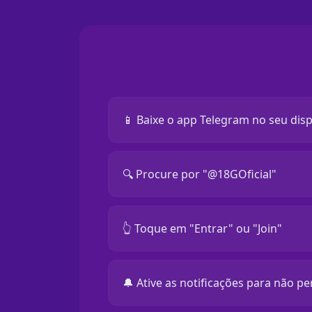
📱 Baixe o app Telegram no seu disp
🔍 Procure por "@18GOficial"
👆 Toque em "Entrar" ou "Join"
🔔 Ative as notificações para não p