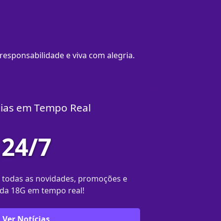
 responsabilidade e viva com alegria.
cias em Tempo Real
24/7
e todas as novidades, promoções e
 da 18G em tempo real!
Ver Notícias