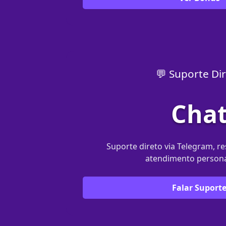
💬 Suporte Di
Cha
Suporte direto via Telegram, r
atendimento persona
Falar Suport