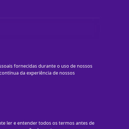
ssoais fornecidas durante o uso de nossos
 contínua da experiência de nossos
te ler e entender todos os termos antes de