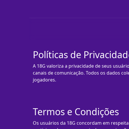
Políticas de Privacida
A 18G valoriza a privacidade de seus usuár
canais de comunicação. Todos os dados cole
jogadores.
Termos e Condições
Os usuários da 18G concordam em respeitar 