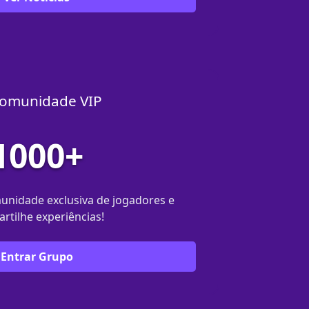
Comunidade VIP
1000+
unidade exclusiva de jogadores e
rtilhe experiências!
Entrar Grupo