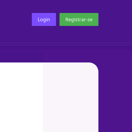
Login
Registrar-se