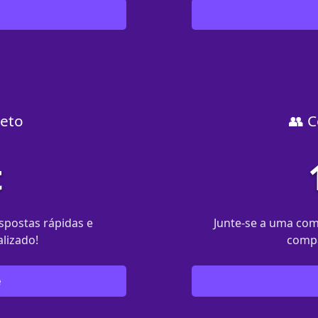
reto
👥 
t
espostas rápidas e
Junte-se a uma com
lizado!
compa
e