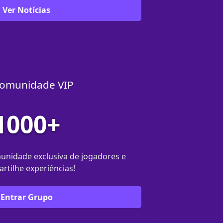
Ver Notícias
Comunidade VIP
1000+
unidade exclusiva de jogadores e
rtilhe experiências!
Entrar Grupo