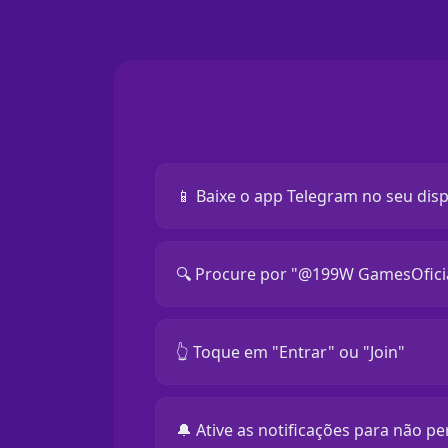
📱 Baixe o app Telegram no seu disp
🔍 Procure por "@199W GamesOfici
👆 Toque em "Entrar" ou "Join"
🔔 Ative as notificações para não p