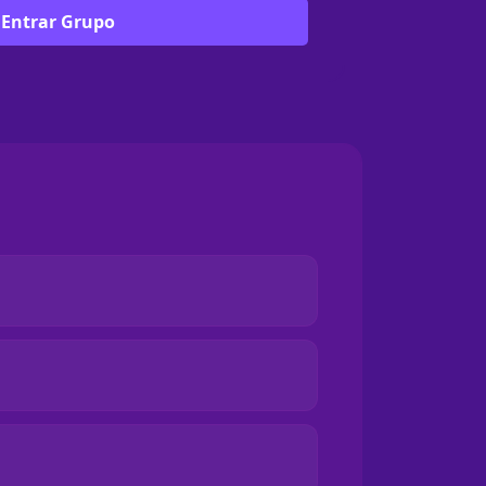
Entrar Grupo