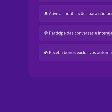
🔔 Ative as notificações para não p
💬 Participe das conversas e interaj
🎁 Receba bônus exclusivos autom