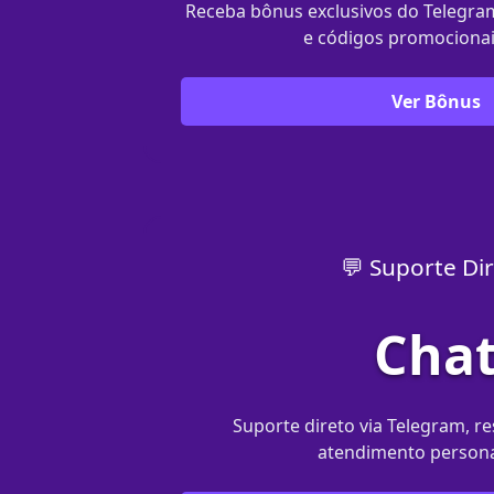
Receba bônus exclusivos do Telegra
e códigos promocionai
Ver Bônus
💬 Suporte Di
Cha
Suporte direto via Telegram, r
atendimento persona