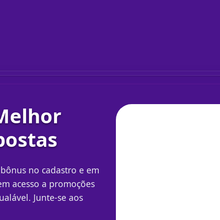
Melhor
postas
 bônus no cadastro e em
tem acesso a promoções
ualável. Junte-se aos