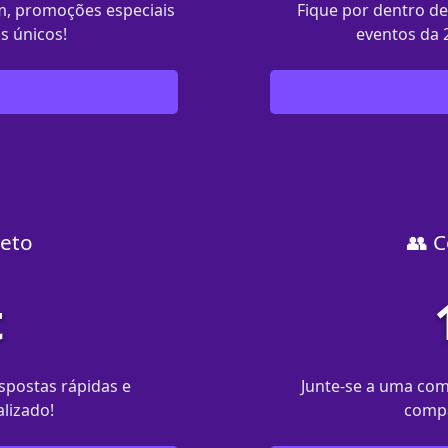
m, promoções especiais
Fique por dentro d
s únicos!
eventos da 
reto
👥 
t
espostas rápidas e
Junte-se a uma com
lizado!
compa