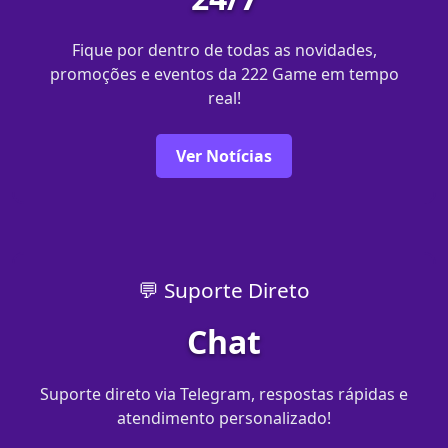
Fique por dentro de todas as novidades,
promoções e eventos da 222 Game em tempo
real!
Ver Notícias
💬 Suporte Direto
Chat
Suporte direto via Telegram, respostas rápidas e
atendimento personalizado!