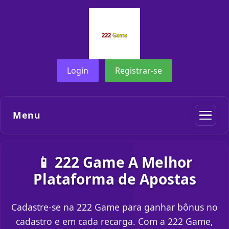
Login
Registrar-se
Menu
📱 222 Game A Melhor
Plataforma de Apostas
Cadastre-se na 222 Game para ganhar bônus no
cadastro e em cada recarga. Com a 222 Game,