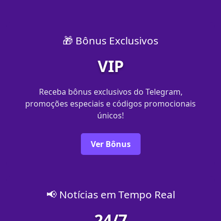
🎁 Bônus Exclusivos
VIP
Receba bônus exclusivos do Telegram,
promoções especiais e códigos promocionais
únicos!
Ver Bônus
📢 Notícias em Tempo Real
24/7