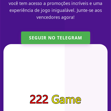
você tem acesso a promoções incríveis e uma
experiência de jogo inigualável. Junte-se aos
vencedores agora!
SEGUIR NO TELEGRAM