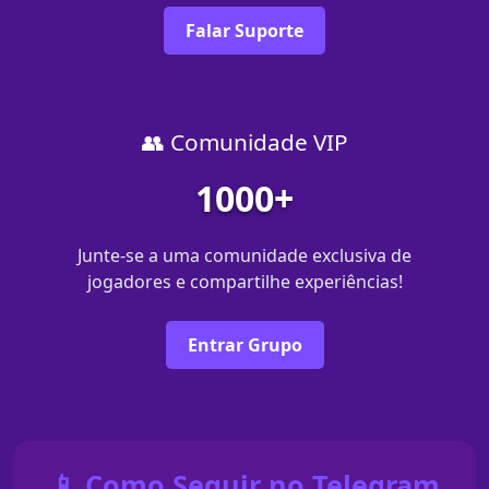
Falar Suporte
👥 Comunidade VIP
1000+
Junte-se a uma comunidade exclusiva de
jogadores e compartilhe experiências!
Entrar Grupo
📱 Como Seguir no Telegram