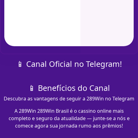
📱 Canal Oficial no Telegram!
📱 Benefícios do Canal
Descubra as vantagens de seguir a 289Win no Telegram
A 289Win 289Win Brasil é o cassino online mais
completo e seguro da atualidade — junte-se a nós e
comece agora sua jornada rumo aos prêmios!