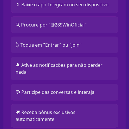
📱 Baixe o app Telegram no seu dispositivo
🔍 Procure por "@289WinOficial"
👆 Toque em "Entrar" ou "Join"
🔔 Ative as notificações para não perder
nada
💬 Participe das conversas e interaja
🎁 Receba bônus exclusivos
automaticamente