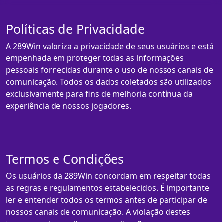
Políticas de Privacidade
A 289Win valoriza a privacidade de seus usuários e está
empenhada em proteger todas as informações
pessoais fornecidas durante o uso de nossos canais de
comunicação. Todos os dados coletados são utilizados
exclusivamente para fins de melhoria contínua da
experiência de nossos jogadores.
Termos e Condições
Os usuários da 289Win concordam em respeitar todas
as regras e regulamentos estabelecidos. É importante
ler e entender todos os termos antes de participar de
nossos canais de comunicação. A violação destes