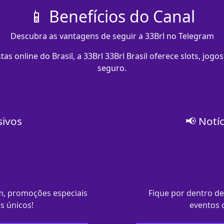
📱 Benefícios do Canal
Descubra as vantagens de seguir a 33Brl no Telegram
s online do Brasil, a 33Brl 33Brl Brasil oferece slots, jo
seguro.
sivos
📢 Notí
m, promoções especiais
Fique por dentro d
s únicos!
eventos 