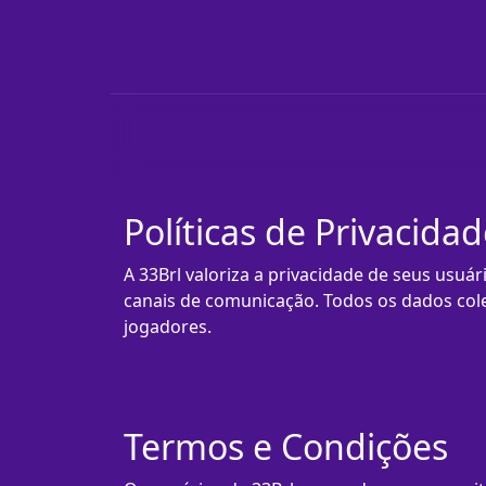
Políticas de Privacida
A 33Brl valoriza a privacidade de seus usu
canais de comunicação. Todos os dados cole
jogadores.
Termos e Condições