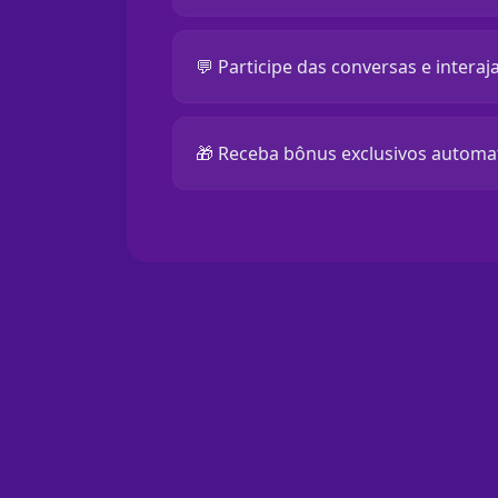
💬 Participe das conversas e interaj
🎁 Receba bônus exclusivos autom