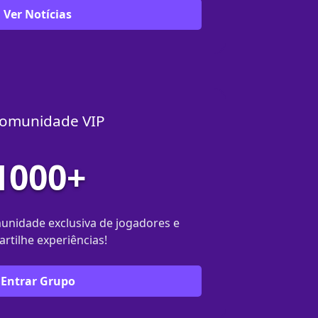
Ver Notícias
Comunidade VIP
1000+
unidade exclusiva de jogadores e
rtilhe experiências!
Entrar Grupo