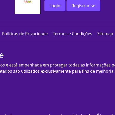
Login
Registrar-se
Políticas de Privacidade
Termos e Condições
Sitemap
de
ários e está empenhada em proteger todas as informações p
tados são utilizados exclusivamente para fins de melhoria