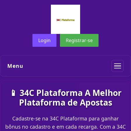
Login
Registrar-se
Menu
📱 34C Plataforma A Melhor
Plataforma de Apostas
Cadastre-se na 34C Plataforma para ganhar
bônus no cadastro e em cada recarga. Com a 34C