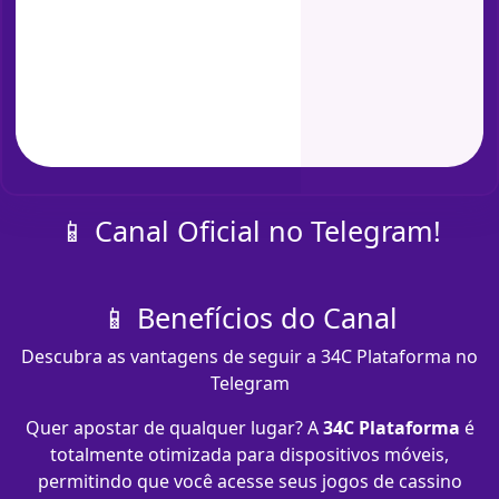
📱 Canal Oficial no Telegram!
📱 Benefícios do Canal
Descubra as vantagens de seguir a 34C Plataforma no
Telegram
Quer apostar de qualquer lugar? A
34C Plataforma
é
totalmente otimizada para dispositivos móveis,
permitindo que você acesse seus jogos de cassino