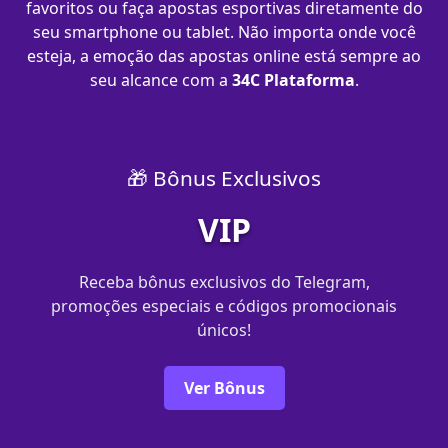
favoritos ou faça apostas esportivas diretamente do
seu smartphone ou tablet. Não importa onde você
esteja, a emoção das apostas online está sempre ao
seu alcance com a
34C Plataforma
.
🎁 Bônus Exclusivos
VIP
Receba bônus exclusivos do Telegram,
promoções especiais e códigos promocionais
únicos!
Ver Bônus