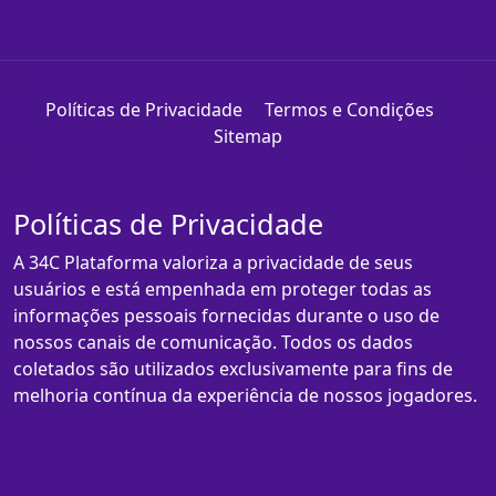
Políticas de Privacidade
Termos e Condições
Sitemap
Políticas de Privacidade
A 34C Plataforma valoriza a privacidade de seus
usuários e está empenhada em proteger todas as
informações pessoais fornecidas durante o uso de
nossos canais de comunicação. Todos os dados
coletados são utilizados exclusivamente para fins de
melhoria contínua da experiência de nossos jogadores.