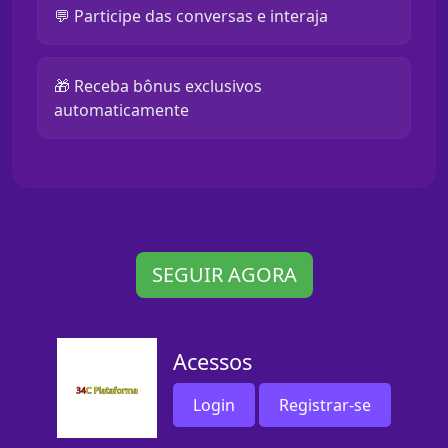
💬 Participe das conversas e interaja
🎁 Receba bônus exclusivos
automaticamente
SEGUIR AGORA
Acessos
Login
Registrar-se