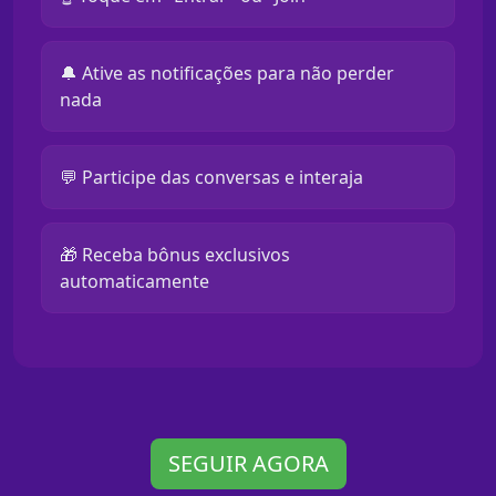
🔔 Ative as notificações para não perder
nada
💬 Participe das conversas e interaja
🎁 Receba bônus exclusivos
automaticamente
SEGUIR AGORA