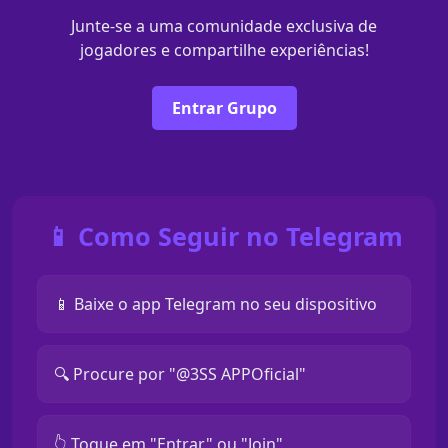
Junte-se a uma comunidade exclusiva de
jogadores e compartilhe experiências!
Entrar Grupo
📱 Como Seguir no Telegram
📱 Baixe o app Telegram no seu dispositivo
🔍 Procure por "@3SS APPOficial"
👆 Toque em "Entrar" ou "Join"