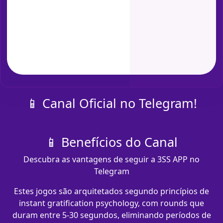
📱 Canal Oficial no Telegram!
📱 Benefícios do Canal
Descubra as vantagens de seguir a 3SS APP no
Telegram
Estes jogos são arquitetados segundo princípios de
instant gratification psychology, com rounds que
duram entre 5-30 segundos, eliminando períodos de