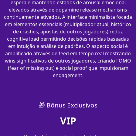
espera e mantendo estados de arousal emocional
elevados através de dopamine release mechanisms
continuamente ativados. A interface minimalista focada
em elementos essenciais (multiplicador atual, histórico
de crashes, apostas de outros jogadores) reduz
cognitive load permitindo decisões rápidas baseadas
em intuição e análise de padrões. O aspecto social é
amplificado através de feed em tempo real mostrando
wins significativos de outros jogadores, criando FOMO
(fear of missing out) e social proof que impulsionam
engagement.
🎁 Bônus Exclusivos
VIP