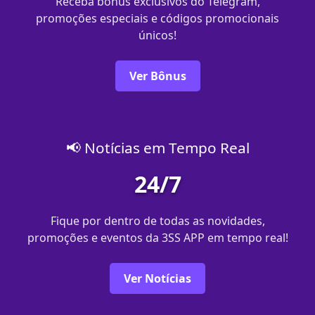
Receba bônus exclusivos do Telegram,
promoções especiais e códigos promocionais
únicos!
Ver Bônus
📢 Notícias em Tempo Real
24/7
Fique por dentro de todas as novidades,
promoções e eventos da 3SS APP em tempo real!
Ver Notícias