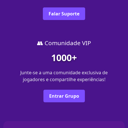
Falar Suporte
👥 Comunidade VIP
1000+
Junte-se a uma comunidade exclusiva de
jogadores e compartilhe experiências!
Entrar Grupo