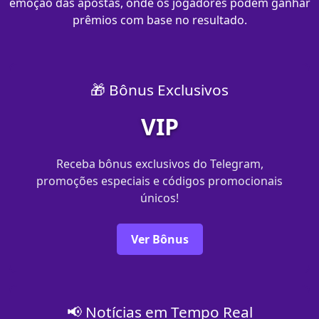
emoção das apostas, onde os jogadores podem ganhar
prêmios com base no resultado.
🎁 Bônus Exclusivos
VIP
Receba bônus exclusivos do Telegram,
promoções especiais e códigos promocionais
únicos!
Ver Bônus
📢 Notícias em Tempo Real