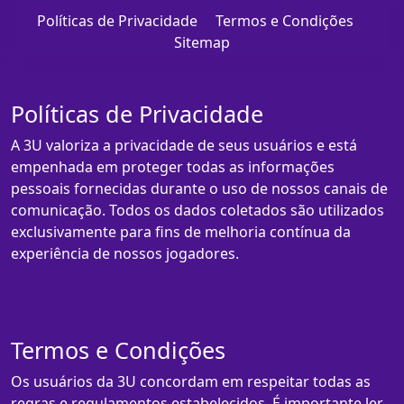
Políticas de Privacidade
Termos e Condições
Sitemap
Políticas de Privacidade
A 3U valoriza a privacidade de seus usuários e está
empenhada em proteger todas as informações
pessoais fornecidas durante o uso de nossos canais de
comunicação. Todos os dados coletados são utilizados
exclusivamente para fins de melhoria contínua da
experiência de nossos jogadores.
Termos e Condições
Os usuários da 3U concordam em respeitar todas as
regras e regulamentos estabelecidos. É importante ler