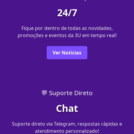
24/7
Fique por dentro de todas as novidades,
promoções e eventos da 3U em tempo real!
Ver Notícias
💬 Suporte Direto
Chat
Suporte direto via Telegram, respostas rápidas e
atendimento personalizado!