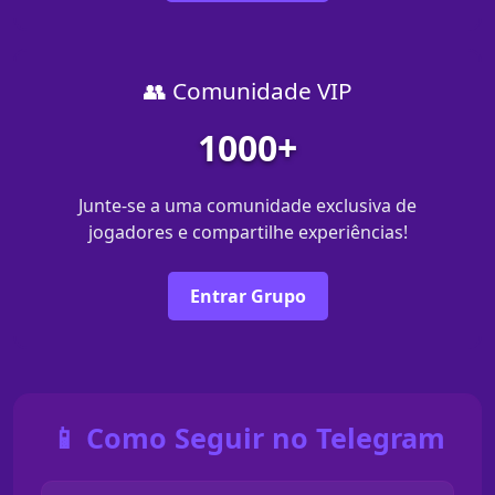
👥 Comunidade VIP
1000+
Junte-se a uma comunidade exclusiva de
jogadores e compartilhe experiências!
Entrar Grupo
📱 Como Seguir no Telegram