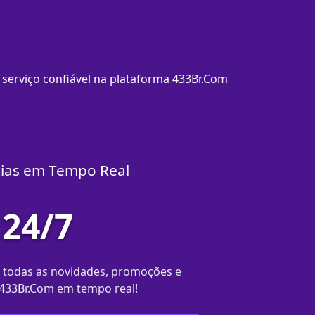
serviço confiável na plataforma 433Br.Com
cias em Tempo Real
24/7
e todas as novidades, promoções e
 433Br.Com em tempo real!