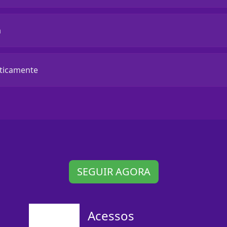
a
aticamente
SEGUIR AGORA
Acessos