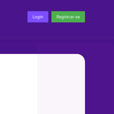
Login
Registrar-se