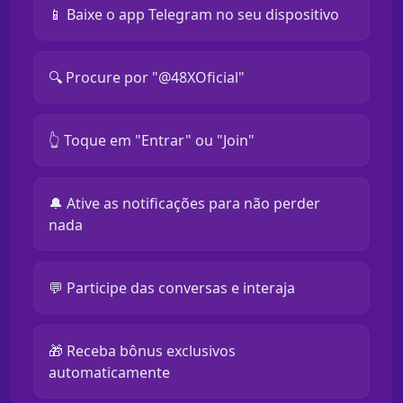
📱 Baixe o app Telegram no seu dispositivo
🔍 Procure por "@48XOficial"
👆 Toque em "Entrar" ou "Join"
🔔 Ative as notificações para não perder
nada
💬 Participe das conversas e interaja
🎁 Receba bônus exclusivos
automaticamente