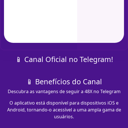
📱 Canal Oficial no Telegram!
📱 Benefícios do Canal
Descubra as vantagens de seguir a 48X no Telegram
O aplicativo está disponível para dispositivos iOS e
Android, tornando-o acessível a uma ampla gama de
usuários.