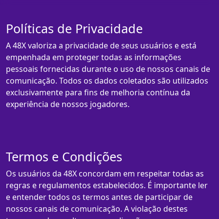
Políticas de Privacidade
A 48X valoriza a privacidade de seus usuários e está
empenhada em proteger todas as informações
pessoais fornecidas durante o uso de nossos canais de
comunicação. Todos os dados coletados são utilizados
exclusivamente para fins de melhoria contínua da
experiência de nossos jogadores.
Termos e Condições
Os usuários da 48X concordam em respeitar todas as
regras e regulamentos estabelecidos. É importante ler
e entender todos os termos antes de participar de
nossos canais de comunicação. A violação destes