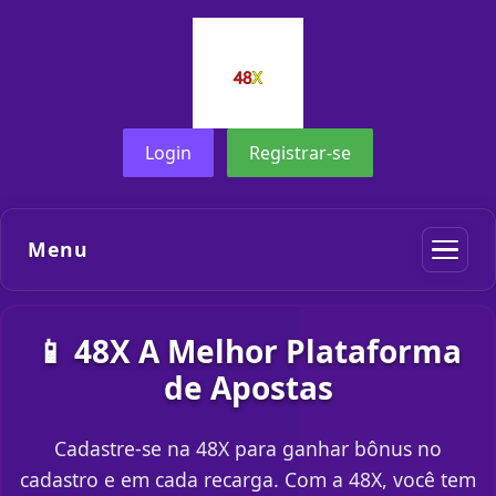
Login
Registrar-se
Menu
📱 48X A Melhor Plataforma
de Apostas
Cadastre-se na 48X para ganhar bônus no
cadastro e em cada recarga. Com a 48X, você tem