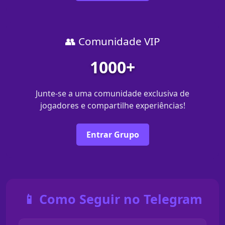
👥 Comunidade VIP
1000+
Junte-se a uma comunidade exclusiva de
jogadores e compartilhe experiências!
Entrar Grupo
📱 Como Seguir no Telegram