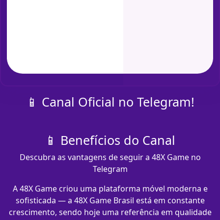
📱 Canal Oficial no Telegram!
📱 Benefícios do Canal
Descubra as vantagens de seguir a 48X Game no
Telegram
A 48X Game criou uma plataforma móvel moderna e
sofisticada — a 48X Game Brasil está em constante
crescimento, sendo hoje uma referência em qualidade