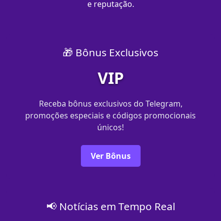
e reputação.
🎁 Bônus Exclusivos
VIP
Receba bônus exclusivos do Telegram,
promoções especiais e códigos promocionais
únicos!
Ver Bônus
📢 Notícias em Tempo Real