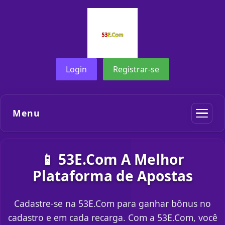
Login
Registrar-se
Menu
📱 53E.Com A Melhor
Plataforma de Apostas
Cadastre-se na 53E.Com para ganhar bônus no
cadastro e em cada recarga. Com a 53E.Com, você