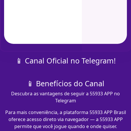
📱 Canal Oficial no Telegram!
📱 Benefícios do Canal
Descubra as vantagens de seguir a 55933 APP no
Telegram
Para mais conveniência, a plataforma 55933 APP Brasil
oferece acesso direto via navegador — a 55933 APP
permite que você jogue quando e onde quiser.