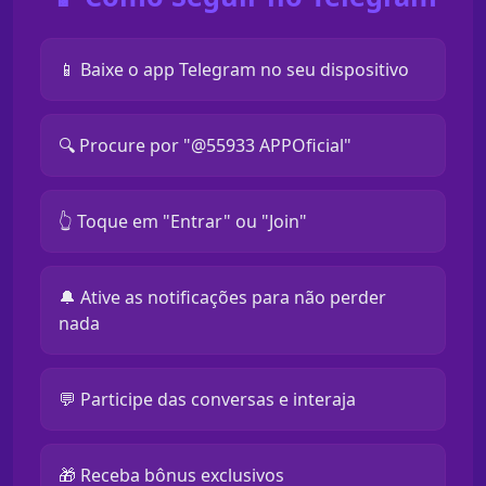
📱 Baixe o app Telegram no seu dispositivo
🔍 Procure por "@55933 APPOficial"
👆 Toque em "Entrar" ou "Join"
🔔 Ative as notificações para não perder
nada
💬 Participe das conversas e interaja
🎁 Receba bônus exclusivos