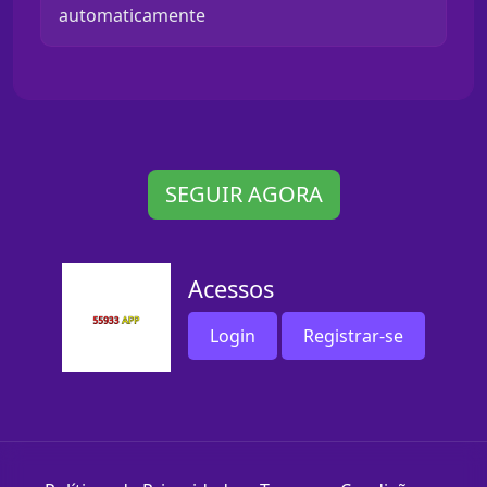
automaticamente
SEGUIR AGORA
Acessos
Login
Registrar-se