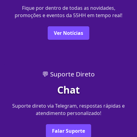
Fique por dentro de todas as novidades,
promoções e eventos da 55HH em tempo real!
Ver Notícias
💬 Suporte Direto
Chat
Suporte direto via Telegram, respostas rápidas e
atendimento personalizado!
Falar Suporte