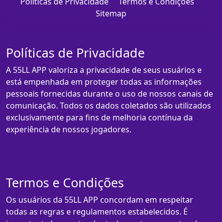
Políticas de Privacidade
Termos e Condições
Sitemap
Políticas de Privacidade
A 55LL APP valoriza a privacidade de seus usuários e
está empenhada em proteger todas as informações
pessoais fornecidas durante o uso de nossos canais de
comunicação. Todos os dados coletados são utilizados
exclusivamente para fins de melhoria contínua da
experiência de nossos jogadores.
Termos e Condições
Os usuários da 55LL APP concordam em respeitar
todas as regras e regulamentos estabelecidos. É