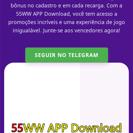
bônus no cadastro e em cada recarga. Com a
55WW APP Download, você tem acesso a
promoções incríveis e uma experiência de jogo
inigualável. Junte-se aos vencedores agora!
SEGUIR NO TELEGRAM