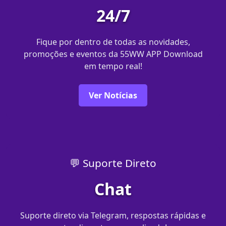
24/7
Fique por dentro de todas as novidades,
promoções e eventos da 55WW APP Download
em tempo real!
Ver Notícias
💬 Suporte Direto
Chat
Suporte direto via Telegram, respostas rápidas e