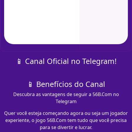
📱 Canal Oficial no Telegram!
📱 Benefícios do Canal
Descubra as vantagens de seguir a 56B.Com no
Telegram
Quer você esteja começando agora ou seja um jogador
experiente, o jogo 56B.Com tem tudo que você precisa
para se divertir e lucrar.