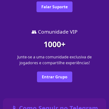
Falar Suporte
👥 Comunidade VIP
1000+
Junte-se a uma comunidade exclusiva de
jogadores e compartilhe experiências!
Entrar Grupo
📱 Como Seguir no Telegram