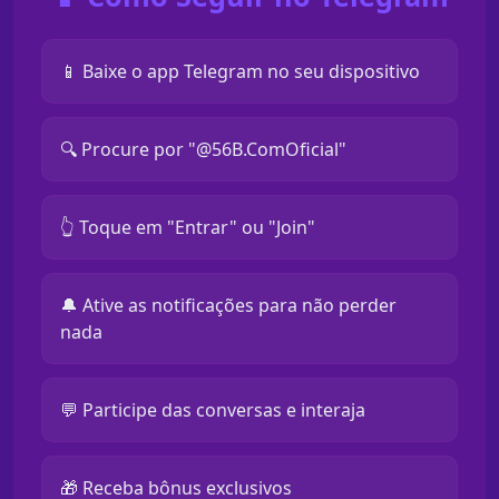
📱 Baixe o app Telegram no seu dispositivo
🔍 Procure por "@56B.ComOficial"
👆 Toque em "Entrar" ou "Join"
🔔 Ative as notificações para não perder
nada
💬 Participe das conversas e interaja
🎁 Receba bônus exclusivos