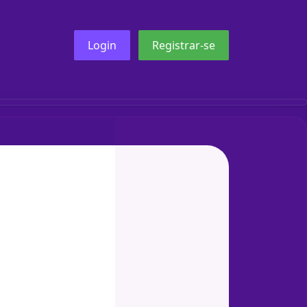
Login
Registrar-se