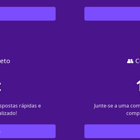
reto
👥 
t
espostas rápidas e
Junte-se a uma com
lizado!
compa
e