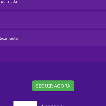
erder nada
a
aticamente
SEGUIR AGORA