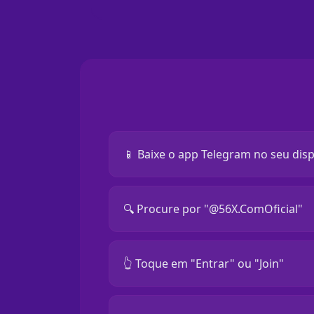
📱 Baixe o app Telegram no seu disp
🔍 Procure por "@56X.ComOficial"
👆 Toque em "Entrar" ou "Join"