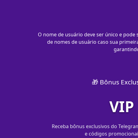
O nome de usuário deve ser único e pode 
de nomes de usuário caso sua primeira 
garantind
🎁 Bônus Exclu
VIP
Receba bônus exclusivos do Telegra
e códigos promocionai