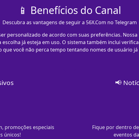
📱 Benefícios do Canal
Descubra as vantagens de seguir a 56X.Com no Telegram
ser personalizado de acordo com suas preferências. Nossa
escolha já esteja em uso. O sistema também inclui verific
o que você não perca tempo tentando nomes de usuário já
sivos
📢 Notí
m, promoções especiais
Fique por dentro d
s únicos!
eventos da