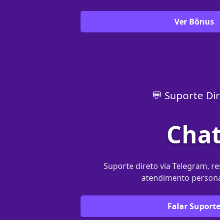
Ver Bônus
💬 Suporte Di
Cha
Suporte direto via Telegram, r
atendimento persona
Falar Suport