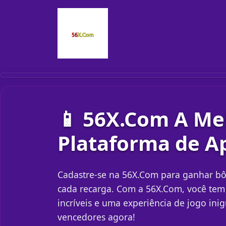
📱 56X.Com A Me
Plataforma de A
Cadastre-se na 56X.Com para ganhar bô
cada recarga. Com a 56X.Com, você tem
incríveis e uma experiência de jogo inig
vencedores agora!