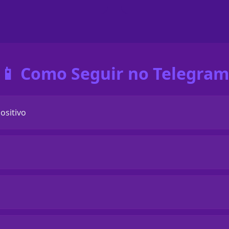
📱 Como Seguir no Telegram
ositivo