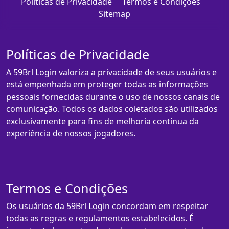
Políticas de Privacidade
Termos e Condições
Sitemap
Políticas de Privacidade
A 59Brl Login valoriza a privacidade de seus usuários e
está empenhada em proteger todas as informações
pessoais fornecidas durante o uso de nossos canais de
comunicação. Todos os dados coletados são utilizados
exclusivamente para fins de melhoria contínua da
experiência de nossos jogadores.
Termos e Condições
Os usuários da 59Brl Login concordam em respeitar
todas as regras e regulamentos estabelecidos. É