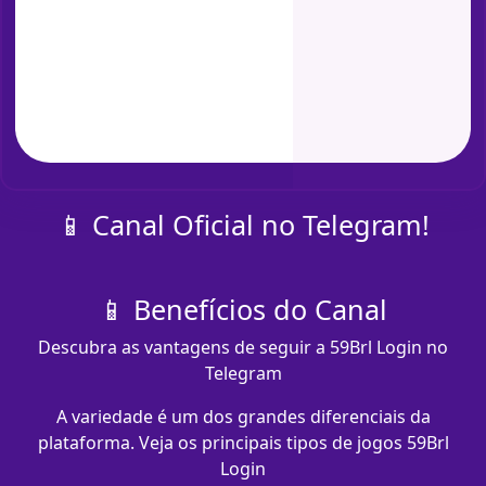
📱 Canal Oficial no Telegram!
📱 Benefícios do Canal
Descubra as vantagens de seguir a 59Brl Login no
Telegram
A variedade é um dos grandes diferenciais da
plataforma. Veja os principais tipos de jogos 59Brl
Login