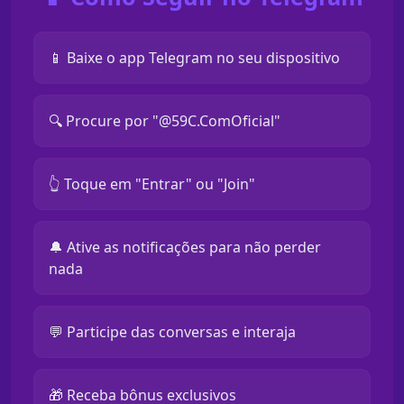
📱 Baixe o app Telegram no seu dispositivo
🔍 Procure por "@59C.ComOficial"
👆 Toque em "Entrar" ou "Join"
🔔 Ative as notificações para não perder
nada
💬 Participe das conversas e interaja
🎁 Receba bônus exclusivos