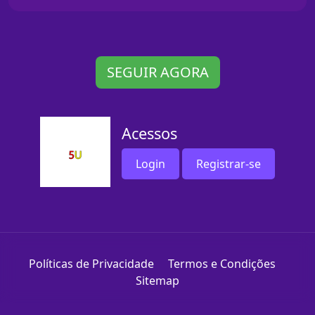
SEGUIR AGORA
Acessos
Login
Registrar-se
Políticas de Privacidade
Termos e Condições
Sitemap