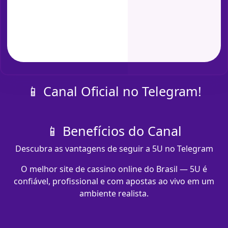
📱 Canal Oficial no Telegram!
📱 Benefícios do Canal
Descubra as vantagens de seguir a 5U no Telegram
O melhor site de cassino online do Brasil — 5U é
confiável, profissional e com apostas ao vivo em um
ambiente realista.