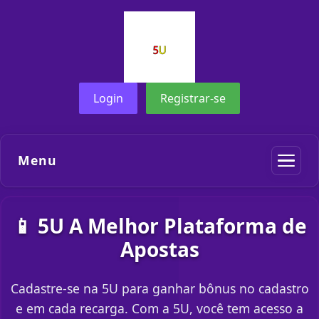
Login
Registrar-se
Menu
📱 5U A Melhor Plataforma de
Apostas
Cadastre-se na 5U para ganhar bônus no cadastro
e em cada recarga. Com a 5U, você tem acesso a