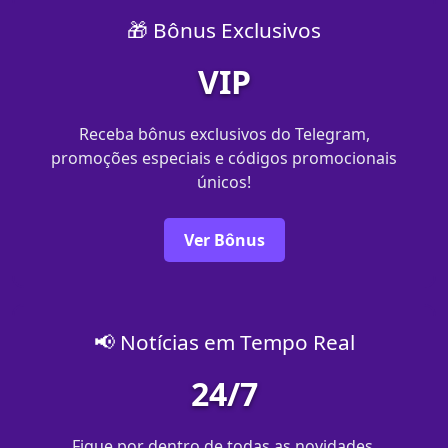
🎁 Bônus Exclusivos
VIP
Receba bônus exclusivos do Telegram,
promoções especiais e códigos promocionais
únicos!
Ver Bônus
📢 Notícias em Tempo Real
24/7
Fique por dentro de todas as novidades,