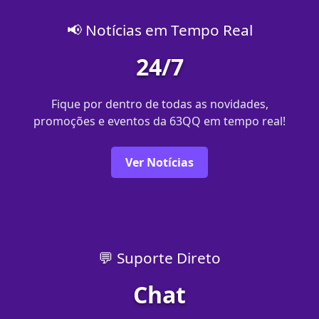
📢 Notícias em Tempo Real
24/7
Fique por dentro de todas as novidades,
promoções e eventos da 63QQ em tempo real!
Ver Notícias
💬 Suporte Direto
Chat