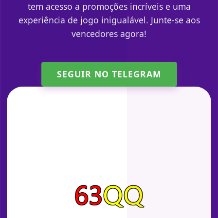
tem acesso a promoções incríveis e uma
experiência de jogo inigualável. Junte-se aos
vencedores agora!
SEGUIR NO TELEGRAM