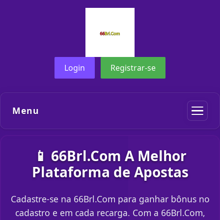
Login
Registrar-se
Menu
📱 66Brl.Com A Melhor
Plataforma de Apostas
Cadastre-se na 66Brl.Com para ganhar bônus no
cadastro e em cada recarga. Com a 66Brl.Com,