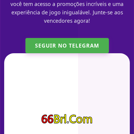
você tem acesso a promoções incríveis e uma
experiência de jogo inigualável. Junte-se aos
vencedores agora!
SEGUIR NO TELEGRAM