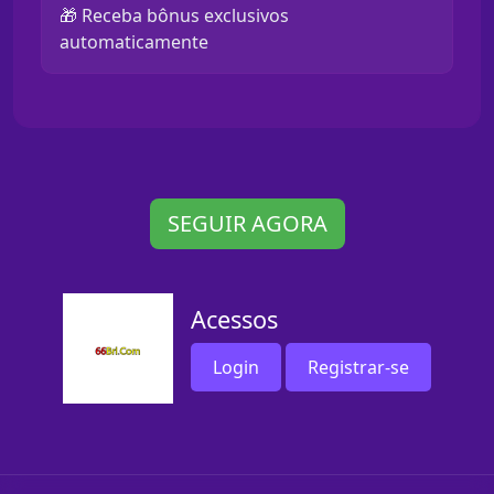
🎁 Receba bônus exclusivos
automaticamente
SEGUIR AGORA
Acessos
Login
Registrar-se