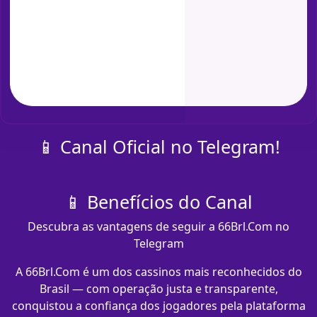
📱 Canal Oficial no Telegram!
📱 Benefícios do Canal
Descubra as vantagens de seguir a 66Brl.Com no
Telegram
A 66Brl.Com é um dos cassinos mais reconhecidos do
Brasil — com operação justa e transparente,
conquistou a confiança dos jogadores pela plataforma