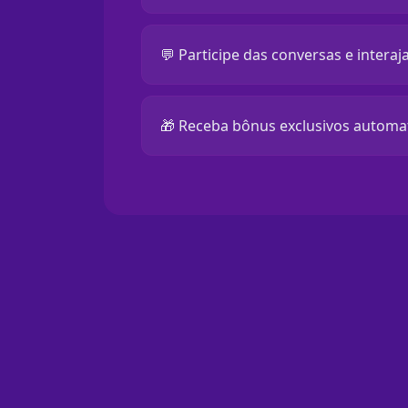
💬 Participe das conversas e interaj
🎁 Receba bônus exclusivos autom