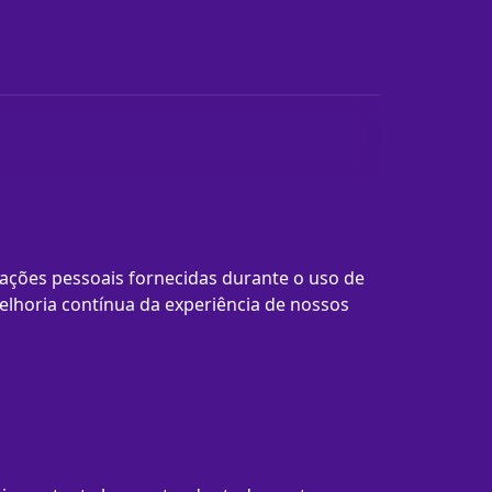
mações pessoais fornecidas durante o uso de
elhoria contínua da experiência de nossos