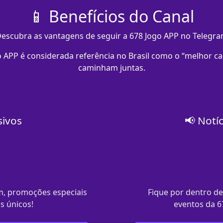
📱 Benefícios do Canal
escubra as vantagens de seguir a 678 Jogo APP no Telegr
o APP é considerada referência no Brasil como o “melhor c
caminham juntas.
sivos
📢 Notí
m, promoções especiais
Fique por dentro d
s únicos!
eventos da 6