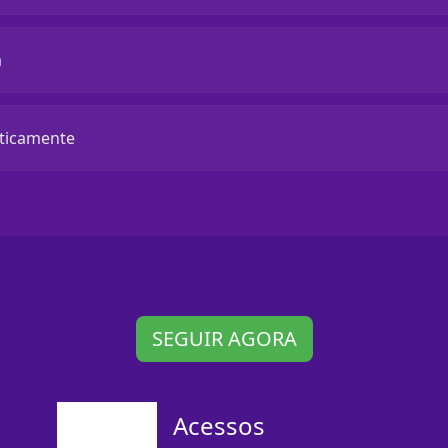
a
aticamente
SEGUIR AGORA
Acessos