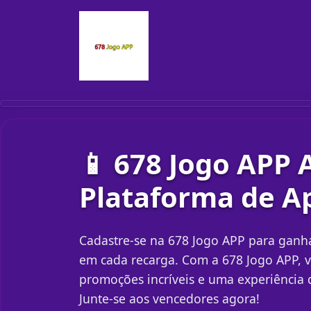
📱 678 Jogo APP 
Plataforma de A
Cadastre-se na 678 Jogo APP para ganh
em cada recarga. Com a 678 Jogo APP, 
promoções incríveis e uma experiência d
Junte-se aos vencedores agora!