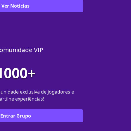
Ver Notícias
Comunidade VIP
1000+
unidade exclusiva de jogadores e
rtilhe experiências!
Entrar Grupo