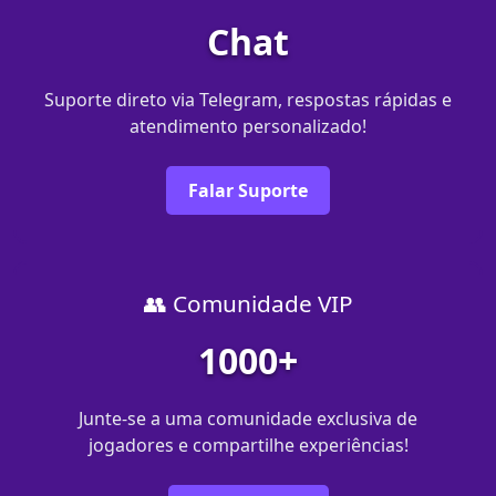
Chat
Suporte direto via Telegram, respostas rápidas e
atendimento personalizado!
Falar Suporte
👥 Comunidade VIP
1000+
Junte-se a uma comunidade exclusiva de
jogadores e compartilhe experiências!