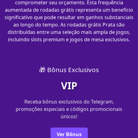
comprometer seu orçamento. Esta frequência
aumentada de rodadas grátis representa um benefício
significativo que pode resultar em ganhos substanciais
ao longo do tempo. As rodadas grátis Prata são
distribuídas entre uma seleção mais ampla de jogos,
incluindo slots premium e jogos de mesa exclusivos.
🎁 Bônus Exclusivos
VIP
Receba bônus exclusivos do Telegram,
promoções especiais e códigos promocionais
únicos!
Ver Bônus