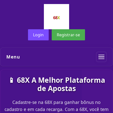
Login
Registrar-se
Menu
📱 68X A Melhor Plataforma
de Apostas
Cadastre-se na 68X para ganhar bônus no
cadastro e em cada recarga. Com a 68X, você tem