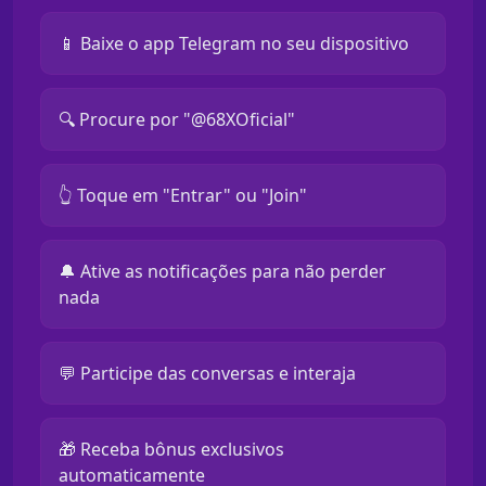
📱 Baixe o app Telegram no seu dispositivo
🔍 Procure por "@68XOficial"
👆 Toque em "Entrar" ou "Join"
🔔 Ative as notificações para não perder
nada
💬 Participe das conversas e interaja
🎁 Receba bônus exclusivos
automaticamente