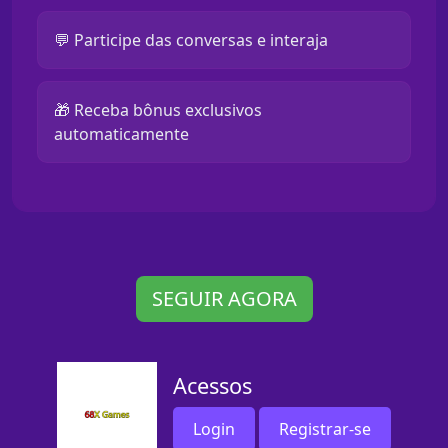
💬 Participe das conversas e interaja
🎁 Receba bônus exclusivos
automaticamente
SEGUIR AGORA
Acessos
Login
Registrar-se