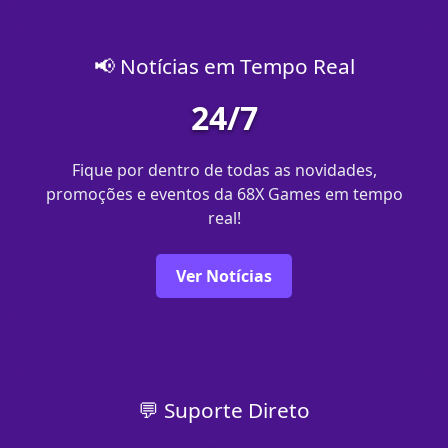
📢 Notícias em Tempo Real
24/7
Fique por dentro de todas as novidades,
promoções e eventos da 68X Games em tempo
real!
Ver Notícias
💬 Suporte Direto