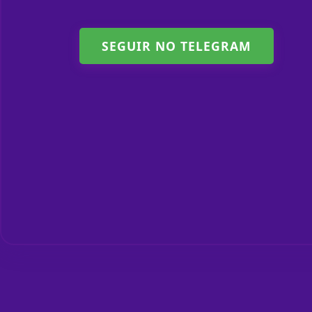
SEGUIR NO TELEGRAM