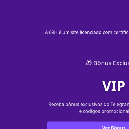
A 69H é um site licenciado com certif
🎁 Bônus Exclu
VIP
Receba bônus exclusivos do Telegra
e códigos promocionai
Ver Bônus