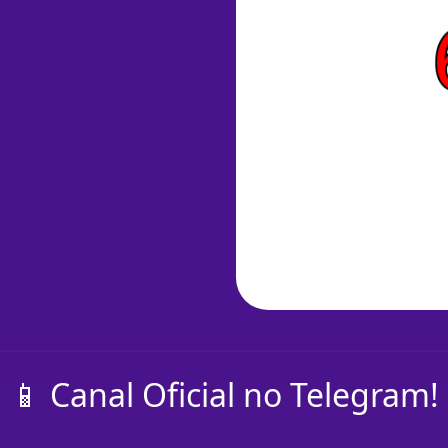
📱 Canal Oficial no Telegram!