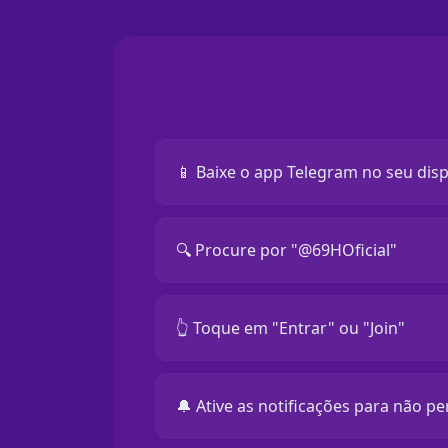
📱 Baixe o app Telegram no seu disp
🔍 Procure por "@69HOficial"
👆 Toque em "Entrar" ou "Join"
🔔 Ative as notificações para não p