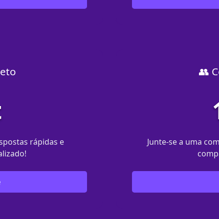
reto
👥 
t
espostas rápidas e
Junte-se a uma com
lizado!
compa
e