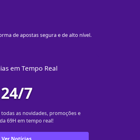
rma de apostas segura e de alto nível.
cias em Tempo Real
24/7
e todas as novidades, promoções e
 da 69H em tempo real!
Ver Notícias