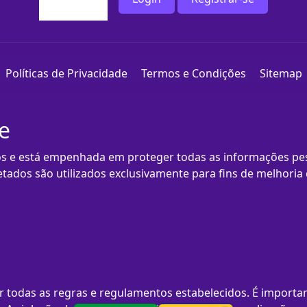
Políticas de Privacidade
Termos e Condições
Sitemap
de
ios e está empenhada em proteger todas as informações pe
tados são utilizados exclusivamente para fins de melhoria
todas as regras e regulamentos estabelecidos. É importan