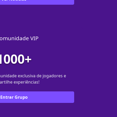
Comunidade VIP
1000+
unidade exclusiva de jogadores e
rtilhe experiências!
Entrar Grupo