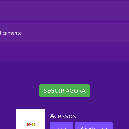
a
aticamente
SEGUIR AGORA
Acessos
Login
Registrar-se