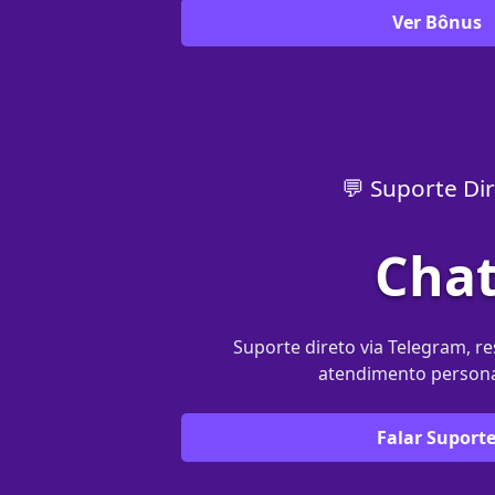
Ver Bônus
💬 Suporte Di
Cha
Suporte direto via Telegram, r
atendimento persona
Falar Suport