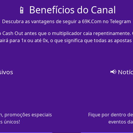
📱 Benefícios do Canal
Descubra as vantagens de seguir a 69K.Com no Telegram
r o Cash Out antes que o multiplicador caia repentinamente
irá para 1x ou até 0x, o que significa que todas as apostas 
sivos
📢 Notí
m, promoções especiais
Fique por dentro d
s únicos!
eventos da