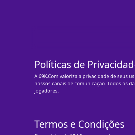
Políticas de Privacida
A 69K.Com valoriza a privacidade de seus u
nossos canais de comunicação. Todos os dad
jogadores.
Termos e Condições