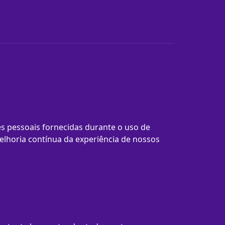
s pessoais fornecidas durante o uso de
elhoria contínua da experiência de nossos