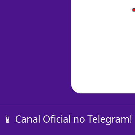
📱 Canal Oficial no Telegram!