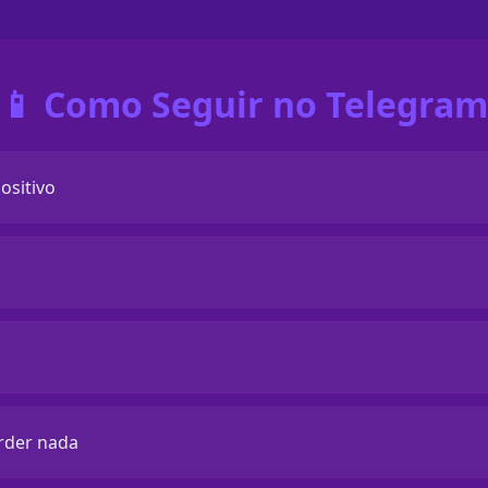
📱 Como Seguir no Telegram
ositivo
erder nada