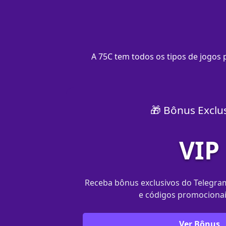
A 75C tem todos os tipos de jogos p
🎁 Bônus Exclu
VIP
Receba bônus exclusivos do Telegra
e códigos promocionai
Ver Bônus