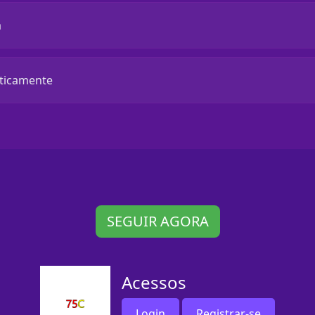
a
aticamente
SEGUIR AGORA
Acessos
Login
Registrar-se