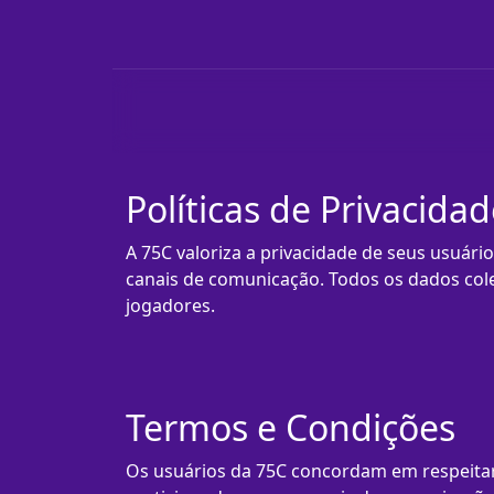
Políticas de Privacida
A 75C valoriza a privacidade de seus usuár
canais de comunicação. Todos os dados cole
jogadores.
Termos e Condições
Os usuários da 75C concordam em respeitar 