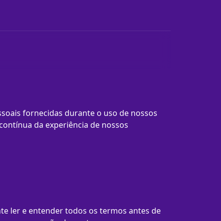
ssoais fornecidas durante o uso de nossos
 contínua da experiência de nossos
te ler e entender todos os termos antes de