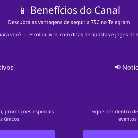
📱 Benefícios do Canal
Descubra as vantagens de seguir a 75C no Telegram
ara você — escolha livre, com dicas de apostas e jogos oti
sivos
📢 Notí
m, promoções especiais
Fique por dentro d
s únicos!
eventos