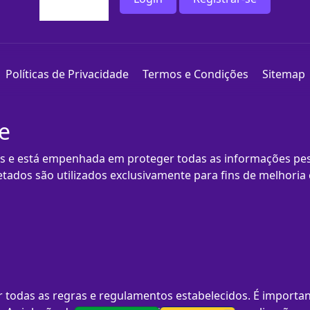
Políticas de Privacidade
Termos e Condições
Sitemap
de
ios e está empenhada em proteger todas as informações pe
tados são utilizados exclusivamente para fins de melhoria
todas as regras e regulamentos estabelecidos. É importan