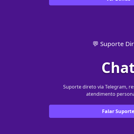
💬 Suporte Di
Cha
Suporte direto via Telegram, r
atendimento persona
Falar Suport