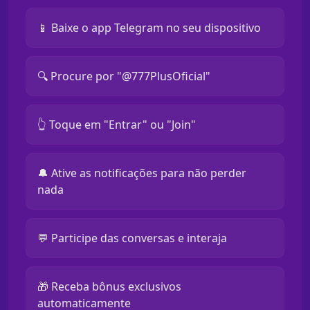
📱 Baixe o app Telegram no seu dispositivo
🔍 Procure por "@777PlusOficial"
👆 Toque em "Entrar" ou "Join"
🔔 Ative as notificações para não perder
nada
💬 Participe das conversas e interaja
🎁 Receba bônus exclusivos
automaticamente