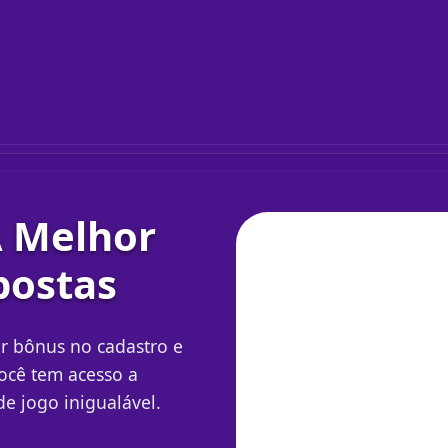
A Melhor
postas
r bônus no cadastro e
ocê tem acesso a
e jogo inigualável.