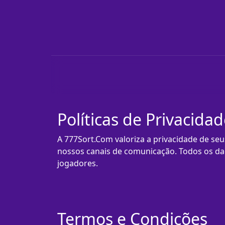
Políticas de Privacida
A 777Sort.Com valoriza a privacidade de se
nossos canais de comunicação. Todos os dad
jogadores.
Termos e Condições