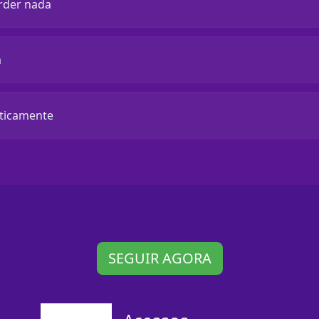
erder nada
a
aticamente
SEGUIR AGORA