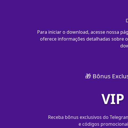
D
Para iniciar o download, acesse nossa pág
oferece informações detalhadas sobre o c
dow
🎁 Bônus Exclu
VIP
Receba bônus exclusivos do Telegra
e códigos promocionai