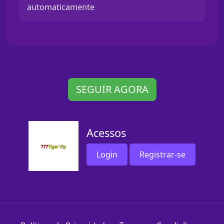
automaticamente
SEGUIR AGORA
Acessos
Login
Registrar-se