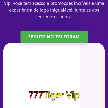
Vip, você tem acesso a promoções incríveis e uma
experiência de jogo inigualável. Junte-se aos
vencedores agora!
SEGUIR NO TELEGRAM