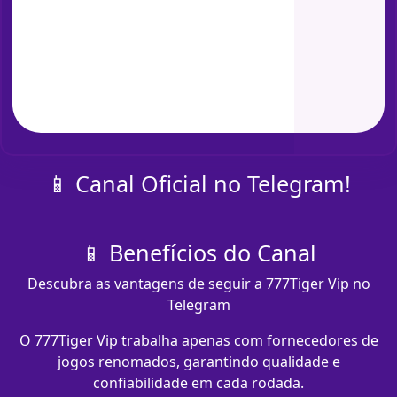
📱 Canal Oficial no Telegram!
📱 Benefícios do Canal
Descubra as vantagens de seguir a 777Tiger Vip no
Telegram
O 777Tiger Vip trabalha apenas com fornecedores de
jogos renomados, garantindo qualidade e
confiabilidade em cada rodada.