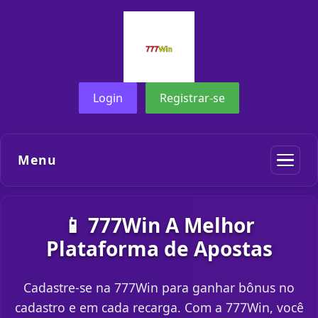
Login
Registrar-se
Menu
📱 777Win A Melhor
Plataforma de Apostas
Cadastre-se na 777Win para ganhar bônus no
cadastro e em cada recarga. Com a 777Win, você