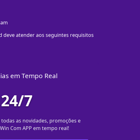
ram
d deve atender aos seguintes requisitos
cias em Tempo Real
24/7
e todas as novidades, promoções e
7Win Com APP em tempo real!