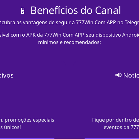
📱 Benefícios do Canal
scubra as vantagens de seguir a 777Win Com APP no Teleg
sível com o APK da 777Win Com APP, seu dispositivo Androi
mínimos e recomendados:
sivos
📢 Notí
m, promoções especiais
Fique por dentro d
s únicos!
eventos da 77