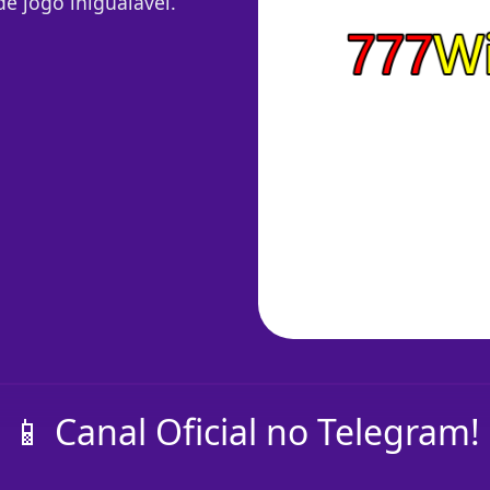
e jogo inigualável.
📱 Canal Oficial no Telegram!