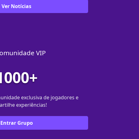
Ver Notícias
Comunidade VIP
1000+
unidade exclusiva de jogadores e
rtilhe experiências!
Entrar Grupo