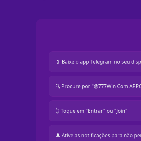
📱 Baixe o app Telegram no seu disp
🔍 Procure por "@777Win Com APPOf
👆 Toque em "Entrar" ou "Join"
🔔 Ative as notificações para não p