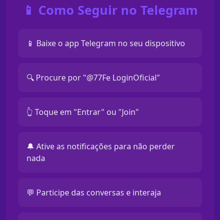
📱 Como Seguir no Telegram
📱 Baixe o app Telegram no seu dispositivo
🔍 Procure por "@77Fe LoginOficial"
👆 Toque em "Entrar" ou "Join"
🔔 Ative as notificações para não perder
nada
💬 Participe das conversas e interaja