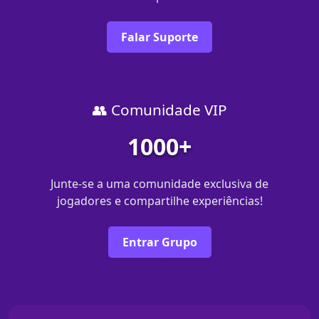
Falar Suporte
👥 Comunidade VIP
1000+
Junte-se a uma comunidade exclusiva de
jogadores e compartilhe experiências!
Entrar Grupo