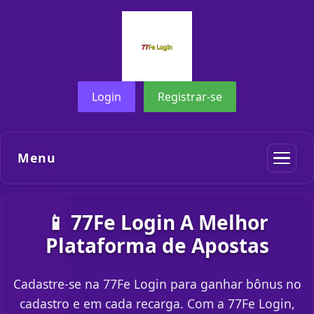
Login
Registrar-se
Menu
📱 77Fe Login A Melhor
Plataforma de Apostas
Cadastre-se na 77Fe Login para ganhar bônus no
cadastro e em cada recarga. Com a 77Fe Login,