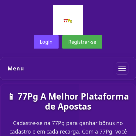
Login
Registrar-se
Menu
📱 77Pg A Melhor Plataforma
de Apostas
Cadastre-se na 77Pg para ganhar bônus no
cadastro e em cada recarga. Com a 77Pg, você