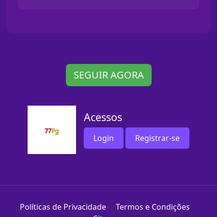
SEGUIR AGORA
Acessos
Login
Registrar-se
Políticas de Privacidade
Termos e Condições