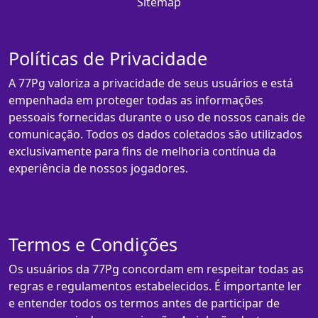
Sitemap
Políticas de Privacidade
A 77Pg valoriza a privacidade de seus usuários e está
empenhada em proteger todas as informações
pessoais fornecidas durante o uso de nossos canais de
comunicação. Todos os dados coletados são utilizados
exclusivamente para fins de melhoria contínua da
experiência de nossos jogadores.
Termos e Condições
Os usuários da 77Pg concordam em respeitar todas as
regras e regulamentos estabelecidos. É importante ler
e entender todos os termos antes de participar de