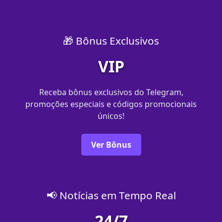
🎁 Bônus Exclusivos
VIP
Receba bônus exclusivos do Telegram,
promoções especiais e códigos promocionais
únicos!
Ver Bônus
📢 Notícias em Tempo Real
24/7