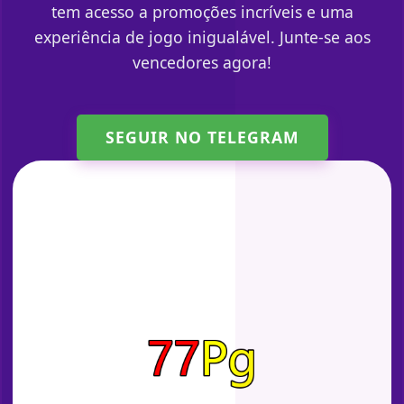
tem acesso a promoções incríveis e uma
experiência de jogo inigualável. Junte-se aos
vencedores agora!
SEGUIR NO TELEGRAM