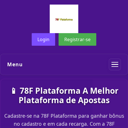
Login
Registrar-se
Menu
📱 78F Plataforma A Melhor
Plataforma de Apostas
Cadastre-se na 78F Plataforma para ganhar bônus
no cadastro e em cada recarga. Com a 78F