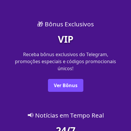
🎁 Bônus Exclusivos
VIP
Receba bônus exclusivos do Telegram,
promoções especiais e códigos promocionais
únicos!
Ver Bônus
📢 Notícias em Tempo Real
24/7