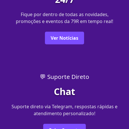
Fique por dentro de todas as novidades,
promoções e eventos da 79R em tempo real!
Ver Notícias
💬 Suporte Direto
Chat
Suporte direto via Telegram, respostas rápidas e
atendimento personalizado!