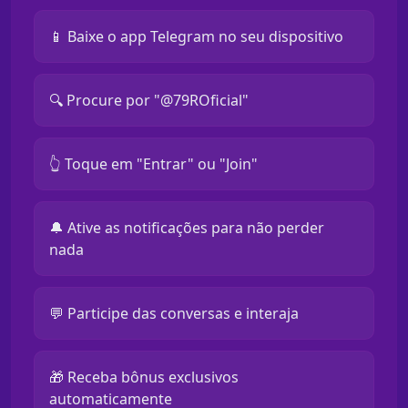
📱 Baixe o app Telegram no seu dispositivo
🔍 Procure por "@79ROficial"
👆 Toque em "Entrar" ou "Join"
🔔 Ative as notificações para não perder
nada
💬 Participe das conversas e interaja
🎁 Receba bônus exclusivos
automaticamente