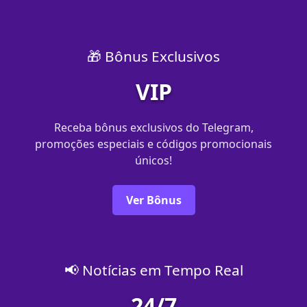
🎁 Bônus Exclusivos
VIP
Receba bônus exclusivos do Telegram,
promoções especiais e códigos promocionais
únicos!
Ver Bônus
📢 Notícias em Tempo Real
24/7