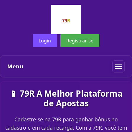
Login
Registrar-se
Menu
📱 79R A Melhor Plataforma
de Apostas
Cadastre-se na 79R para ganhar bônus no
cadastro e em cada recarga. Com a 79R, você tem