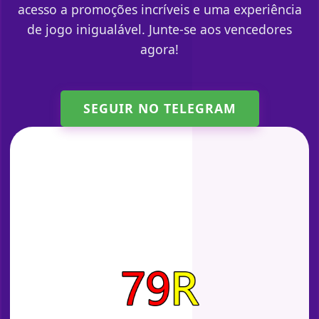
acesso a promoções incríveis e uma experiência
de jogo inigualável. Junte-se aos vencedores
agora!
SEGUIR NO TELEGRAM