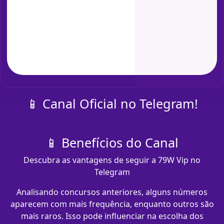
📱 Canal Oficial no Telegram!
📱 Benefícios do Canal
Descubra as vantagens de seguir a 79W Vip no
Telegram
Analisando concursos anteriores, alguns números
aparecem com mais frequência, enquanto outros são
mais raros. Isso pode influenciar na escolha dos