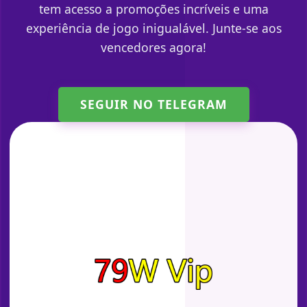
tem acesso a promoções incríveis e uma
experiência de jogo inigualável. Junte-se aos
vencedores agora!
SEGUIR NO TELEGRAM