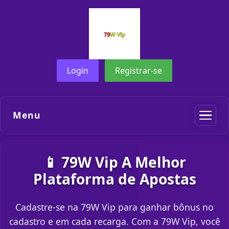
Login
Registrar-se
Menu
📱 79W Vip A Melhor
Plataforma de Apostas
Cadastre-se na 79W Vip para ganhar bônus no
cadastro e em cada recarga. Com a 79W Vip, você