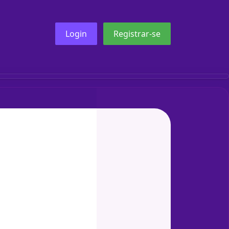
Login
Registrar-se