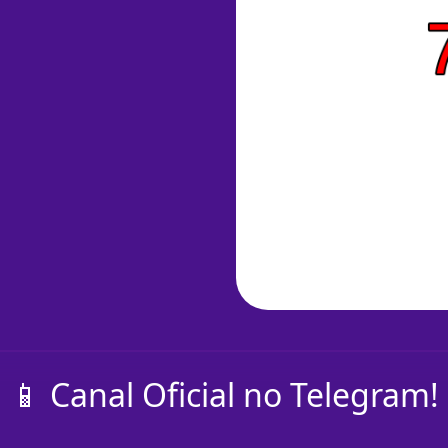
📱 Canal Oficial no Telegram!