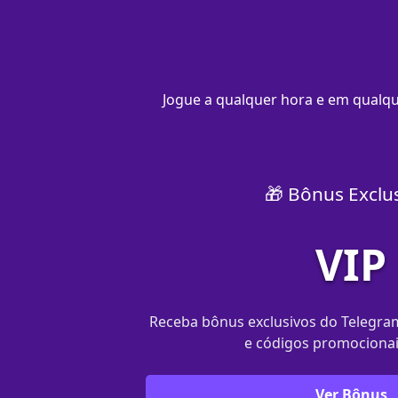
Jogue a qualquer hora e em qualque
🎁 Bônus Exclu
VIP
Receba bônus exclusivos do Telegra
e códigos promocionai
Ver Bônus