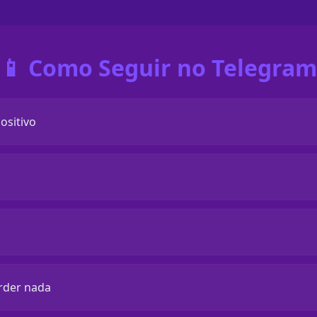
📱 Como Seguir no Telegram
ositivo
erder nada